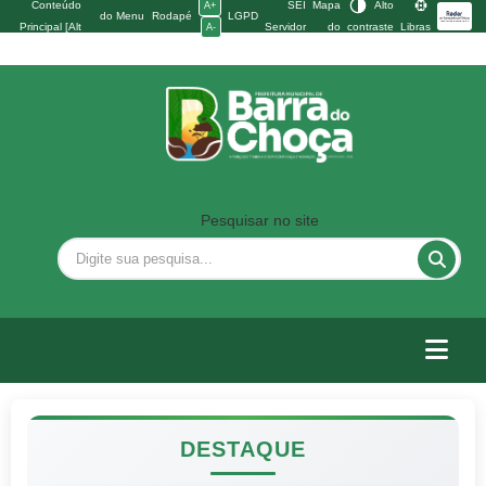
Conteúdo
SEI
Mapa
Alto
A+
do Menu
Rodapé
LGPD
Principal [Alt
Servidor
do
contraste
Libras
A-
[Alt + 2]
[Alt + 3]
+ 1]
site
Pesquisar no site
Previous
Nex
DESTAQUE